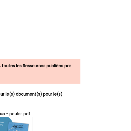
, toutes les Ressources publiées par
.
r le(s) document(s) pour le(s)
aux - poules.pdf