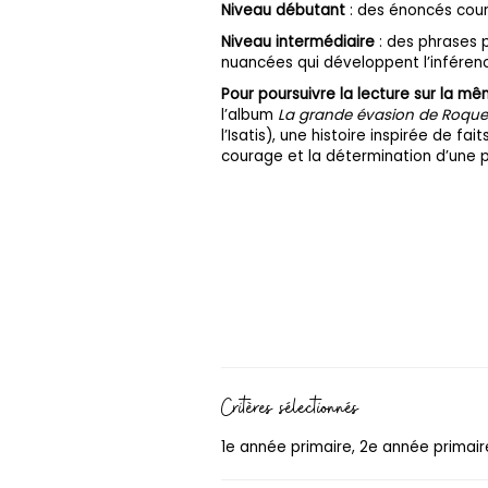
Niveau débutant
: des énoncés court
Niveau intermédiaire
: des phrases p
nuancées qui développent l’inféren
Pour poursuivre la lecture sur la 
l’album
La grande évasion de Roque
l’Isatis), une histoire inspirée de fa
courage et la détermination d’une 
Critères sélectionnés
1e année primaire, 2e année primaire