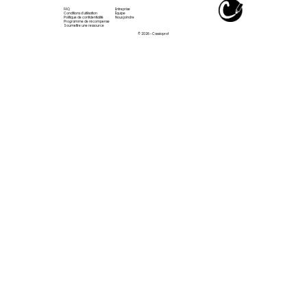
FAQ
Entreprise
Conditions d'utilisation
Équipe
Politique de confidentialité
Nous joindre
Programme de récompense
Soumettre une ressource
© 2026 - Cassioprof