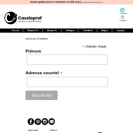
Livraison gratuite pour les commandes de 100$ et plus
(avant taxes, excluant la livraison)
Connexion
Inscription
Accueil
Banque 0-5
Banque 5+
Boutique
Formations
Blogue
À propos
Inscris-toi à l'infolettre
*
champs requis
Prénom
*
Adresse courriel
SERVICE CLIENT
À PROPOS