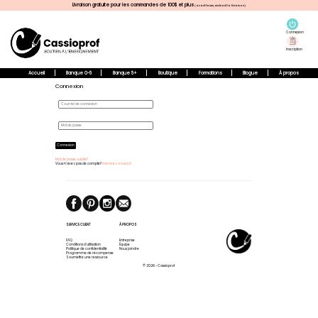
Livraison gratuite pour les commandes de 100$ et plus
(avant taxes, excluant la livraison)
Connexion
Inscription
Accueil
Banque 0-5
Banque 5+
Boutique
Formations
Blogue
À propos
Connexion
Connexion
Mot de passe oublié?
Vous n'avez pas de compte?
Inscrivez-vous ici!
SERVICE CLIENT
À PROPOS
FAQ
Entreprise
Conditions d'utilisation
Équipe
Politique de confidentialité
Nous joindre
Programme de récompense
Soumettre une ressource
© 2026 - Cassioprof