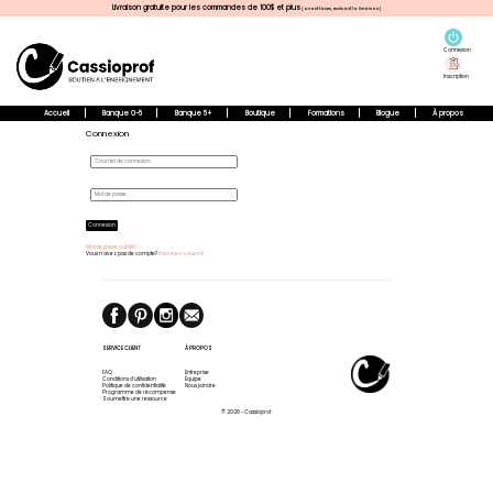
Livraison gratuite pour les commandes de 100$ et plus
(avant taxes, excluant la livraison)
Connexion
Inscription
Accueil
Banque 0-5
Banque 5+
Boutique
Formations
Blogue
À propos
Connexion
Connexion
Mot de passe oublié?
Vous n'avez pas de compte?
Inscrivez-vous ici!
SERVICE CLIENT
À PROPOS
FAQ
Entreprise
Conditions d'utilisation
Équipe
Politique de confidentialité
Nous joindre
Programme de récompense
Soumettre une ressource
© 2026 - Cassioprof