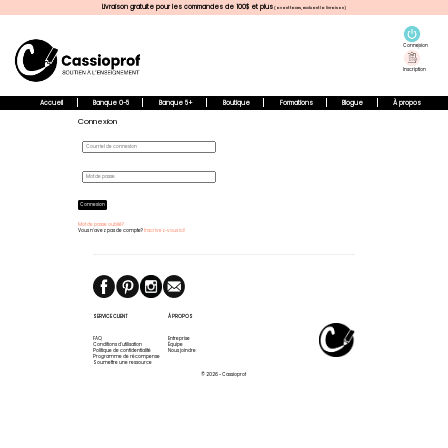
Livraison gratuite pour les commandes de 100$ et plus
(avant taxes, excluant la livraison)
Connexion
Inscription
Accueil
Banque 0-5
Banque 5+
Boutique
Formations
Blogue
À propos
Connexion
Connexion
Mot de passe oublié?
Vous n'avez pas de compte?
Inscrivez-vous ici!
SERVICE CLIENT
À PROPOS
FAQ
Entreprise
Conditions d'utilisation
Équipe
Politique de confidentialité
Nous joindre
Programme de récompense
Soumettre une ressource
© 2026 - Cassioprof