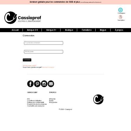
Livraison gratuite pour les commandes de 100$ et plus
(avant taxes, excluant la livraison)
Connexion
Inscription
Accueil
Banque 0-5
Banque 5+
Boutique
Formations
Blogue
À propos
Connexion
Connexion
Mot de passe oublié?
Vous n'avez pas de compte?
Inscrivez-vous ici!
SERVICE CLIENT
À PROPOS
FAQ
Entreprise
Conditions d'utilisation
Équipe
Politique de confidentialité
Nous joindre
Programme de récompense
Soumettre une ressource
© 2026 - Cassioprof