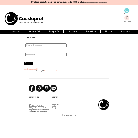
Livraison gratuite pour les commandes de 100$ et plus
(avant taxes, excluant la livraison)
Connexion
Inscription
Accueil
Banque 0-5
Banque 5+
Boutique
Formations
Blogue
À propos
Connexion
Connexion
Mot de passe oublié?
Vous n'avez pas de compte?
Inscrivez-vous ici!
SERVICE CLIENT
À PROPOS
FAQ
Entreprise
Conditions d'utilisation
Équipe
Politique de confidentialité
Nous joindre
Programme de récompense
Soumettre une ressource
© 2026 - Cassioprof