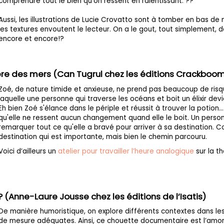
comprendre tout le bien qu'on ressent en ralentissant. ??
Aussi, les illustrations de Lucie Crovatto sont à tomber en bas de
les textures envoutent le lecteur. On a le gout, tout simplement, 
encore et encore!?
re des mers (Can Tugrul chez les éditions Crackboom 
Zoé, de nature timide et anxieuse, ne prend pas beaucoup de ris
laquelle une personne qui traverse les océans et boit un élixir dev
Eh bien Zoé s'élance dans le périple et réussit à trouver la potion
qu'elle ne ressent aucun changement quand elle le boit. Un person
remarquer tout ce qu'elle a bravé pour arriver à sa destination. 
destination qui est importante, mais bien le chemin parcouru.
Voici d’ailleurs un
atelier pour travailler l’heure analogique
sur la t
(Anne-Laure Jousse chez les éditions de l’Isatis)
De manière humoristique, on explore différents contextes dans le
de mesure adéquates. Ainsi, ce chouette documentaire est l’amorc