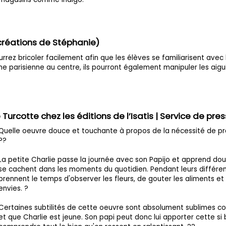
créations de Stéphanie)
rrez bricoler facilement afin que les élèves se familiarisent ave
e parisienne au centre, ils pourront également manipuler les aigui
Turcotte chez les éditions de l’Isatis | Service de pre
Quelle oeuvre douce et touchante à propos de la nécessité de pre
??
La petite Charlie passe la journée avec son Papijo et apprend douc
se cachent dans les moments du quotidien. Pendant leurs différen
prennent le temps d'observer les fleurs, de gouter les aliments et 
envies. ?
Certaines subtilités de cette oeuvre sont absolument sublimes co
et que Charlie est jeune. Son papi peut donc lui apporter cette si b