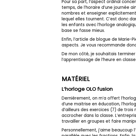
Pour sa part, l’aspect ordinal conc
temps, de l’horaire d’une journée ain
nombres et enseigner explicitement 
lequel elles tournent. C’est donc da
les enfants avec l’horloge analogiqu
base se fasse mieux.
Enfin, l’article de blogue de Marie-
aspects. Je vous recommande donc
De mon côté, je souhaitais termine
l’apprentissage de l’heure en classe
MATÉRIEL
L’horloge OLO fusion
Dernièrement, on m’a offert l’horlo
d’une maitrise en éducation, l’horl
d’ailleurs des exercices (7) de troi
accrocher dans la classe. L’entrepr
travailler en groupes et faire man
Personnellement, j’aime beaucoup l’u
parallèle avec les fractions. Enfin, 