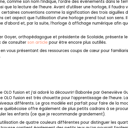
erne, comme son nom l’indique, l’ordre des événements dans le temp
si que la lecture de l’heure. Avant d’utiliser une horloge, il faudra
certaines conventions comme la signification des trois aiguilles d
ns cet aspect que l’utilisation d’une horloge prend tout son sens. I
e d’abord et, par la suite, l’horloge à affichage numérique afin q
Pier Goyer, orthopédagogue et présidente de Scolaide, présente les
 de consulter
son article
pour être encore plus outillés.
r en vous présentant des ressources coups de cœur pour familiar
.
ge OLO fusion et j’ai adoré la découvrir! Élaborée par Geneviève
oge OLO fusion est très chouette pour l’apprentissage de l’heure
s niveaux différents. Le gros modèle est parfait pour faire de la mo
ise québécoise offre également de plus petits cadrans à se procu
ipuler les enfants (ce que je recommande grandement).
tilisation de quatre couleurs différentes pour distinguer les quarts
la trousse contient également des petits jeux qu’on pourrait facileme