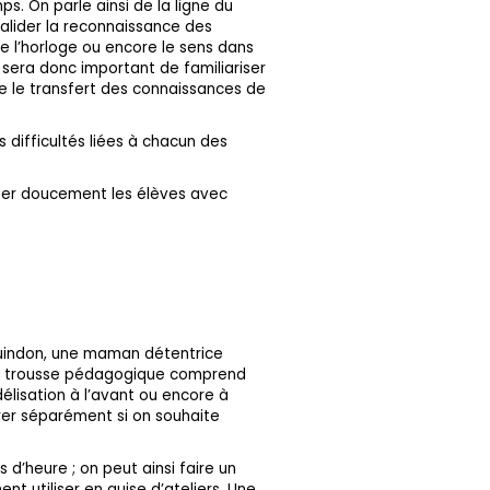
s. On parle ainsi de la ligne du
 valider la reconnaissance des
e l’horloge ou encore le sens dans
l sera donc important de familiariser
ue le transfert des connaissances de
 difficultés liées à chacun des
iser doucement les élèves avec
 Guindon, une maman détentrice
. La trousse pédagogique comprend
délisation à l’avant ou encore à
rer séparément si on souhaite
 d’heure ; on peut ainsi faire un
nt utiliser en guise d’ateliers. Une