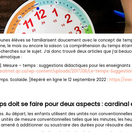
s jeunes élèves se familiarisent doucement avec le concept de te
ne, le mois ou encore la saison. La compréhension du temps étant b
herches sur le sujet. J’ai donc trouvé deux articles que j’ai beauc
hématique :
). Mesure – temps : suggestions didactiques pour les enseignants d
recitmst.qc.ca/wp-content/uploads/2017/08/Le-temps-Suggestion
emps. Scolaide. [Repéré en ligne le 12 septembre 2022 :
https://ww
 doit se faire pour deux aspects : cardinal e
es. Au départ, les enfants utilisent des unités non conventionne
 unités de mesure conventionnelles telles que les minutes, les heures
 amené à additionner ou soustraire des durées pour résoudre de