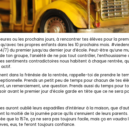
eures ou les prochains jours, à rencontrer tes élèves pour la prem
qu’avec tes propres enfants dans les 10 prochains mois. #viedens
7) du premier jusqu’au dernier jour d’école. Peut-être qu’une mul
ce de ton groupe, l’anxiété de ne pas tout contrôler, l’enthousias
es sentiments contradictoires nous habitent à chaque rentrée, que 
 actif.
ent dans la frénésie de la rentrée, rappelle-toi de prendre le te
eptionnelle. Prends un petit peu de temps pour chacun de tes élèves
, un remerciement, une question. Prends aussi du temps pour toi 
Le soir avant le premier jour d’école garde en tête que ce ne sera p
auront oublié leurs espadrilles d’intérieur à la maison, que d’aut
nt la moitié de la journée parce qu’ils s’ennuient de leurs parents. 
e que la 157e, ça ne sera pas toujours facile, mais ça en vaudra 
èves, eux, te feront toujours confiance.