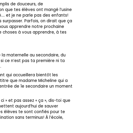
mplis de douceurs, de
ion que tes élèves ont mangé l’usine
é…. et je ne parle pas des enfants!
 surpasser. Parfois, on dirait que ça
 nous apprendre notre prochaine
 de choses à vous apprendre, à tes
de la maternelle au secondaire, du
i ce n’est pas ta première ni ta
.
nt qui accueillera bientôt les
 titre que madame Micheline qui a
 rentrée de 1e secondaire un moment
 ci » et pas assez « ça », dis-toi que
ettent aujourd’hui de sauver
s élèves te sont confiés pour te
ination sans terminus! À l’école,