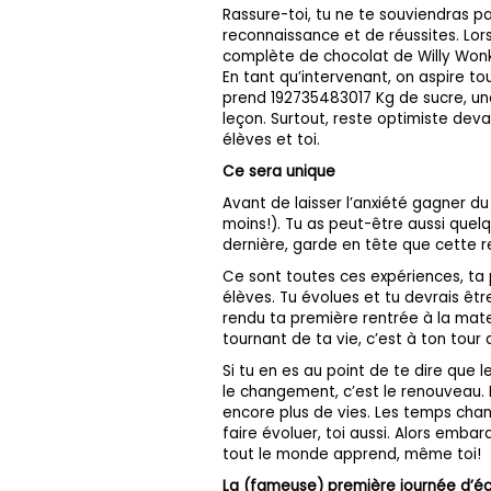
Rassure-toi, tu ne te souviendras p
reconnaissance et de réussites. Lors
complète de chocolat de Willy Wonka,
En tant qu’intervenant, on aspire to
prend 192735483017 Kg de sucre, un
leçon. Surtout, reste optimiste deva
élèves et toi.
Ce sera unique
Avant de laisser l’anxiété gagner du
moins!). Tu as peut-être aussi quel
dernière, garde en tête que cette r
Ce sont toutes ces expériences, ta p
élèves. Tu évolues et tu devrais êt
rendu ta première rentrée à la mat
tournant de ta vie, c’est à ton tour
Si tu en es au point de te dire que le
le changement, c’est le renouveau.
encore plus de vies. Les temps chan
faire évoluer, toi aussi. Alors embar
tout le monde apprend, même toi!
La (fameuse) première journée d’é