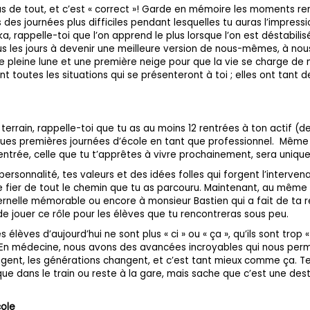
as de tout, et c’est « correct »! Garde en mémoire les moments re
 des journées plus difficiles pendant lesquelles tu auras l’impress
 rappelle-toi que l’on apprend le plus lorsque l’on est déstabilis
us les jours à devenir une meilleure version de nous-mêmes, à nous
e pleine lune et une première neige pour que la vie se charge de
nt toutes les situations qui se présenteront à toi ; elles ont tant
 terrain, rappelle-toi que tu as au moins 12 rentrées à ton actif (
ques premières journées d’école en tant que professionnel. Même s
entrée, celle que tu t’apprêtes à vivre prochainement, sera unique
ersonnalité, tes valeurs et des idées folles qui forgent l’intervena
re fier de tout le chemin que tu as parcouru. Maintenant, au même
ernelle mémorable ou encore à monsieur Bastien qui a fait de ta
 de jouer ce rôle pour les élèves que tu rencontreras sous peu.
s élèves d’aujourd’hui ne sont plus « ci » ou « ça », qu’ils sont trop «
 En médecine, nous avons des avancées incroyables qui nous perm
gent, les générations changent, et c’est tant mieux comme ça. Te
que dans le train ou reste à la gare, mais sache que c’est une dest
cole