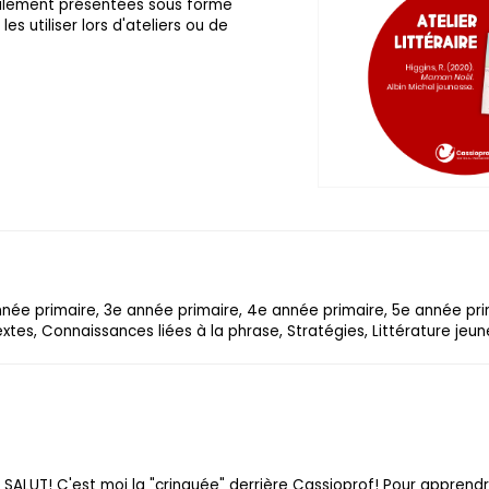
galement présentées sous forme
les utiliser lors d'ateliers ou de
année primaire, 3e année primaire, 4e année primaire, 5e année pr
xtes, Connaissances liées à la phrase, Stratégies, Littérature jeu
SALUT! C'est moi la "crinquée" derrière Cassioprof! Pour apprend