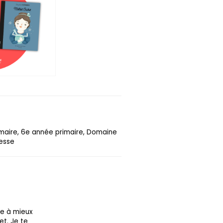
imaire, 6e année primaire, Domaine
nesse
re à mieux
et. Je te