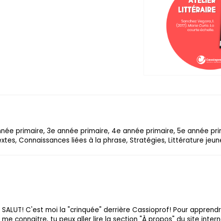
année primaire, 3e année primaire, 4e année primaire, 5e année pr
xtes, Connaissances liées à la phrase, Stratégies, Littérature jeu
SALUT! C'est moi la "crinquée" derrière Cassioprof! Pour apprend
me connaitre, tu peux aller lire la section "À propos" du site intern