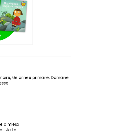
imaire, 6e année primaire, Domaine
nesse
re à mieux
et. Je te