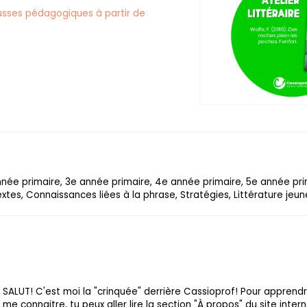
sses pédagogiques à partir de
année primaire, 3e année primaire, 4e année primaire, 5e année pr
xtes, Connaissances liées à la phrase, Stratégies, Littérature jeu
SALUT! C'est moi la "crinquée" derrière Cassioprof! Pour apprend
me connaitre, tu peux aller lire la section "À propos" du site intern