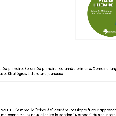
année primaire, 3e année primaire, 4e année primaire, Domaine lan
ase, Stratégies, Littérature jeunesse
SALUT! C'est moi la "crinquée" derrière Cassioprof! Pour apprend
me connaitre, tu peux aller lire la section "À propos" du site intern