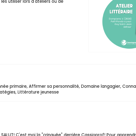
les utiliser lors d'ateliers ou de
nnée primaire, Affirmer sa personnalité, Domaine langagier, Conna
atégies, Littérature jeunesse
SALUT! C'est moi la "crinquée" derrière Cassioprof! Pour apprend