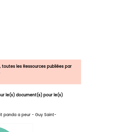
, toutes les Ressources publiées par
.
r le(s) document(s) pour le(s)
tit panda a peur - Guy Saint-