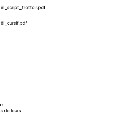
ël_script_trottoir.pdf
ël_cursif.pdf
re
s de leurs