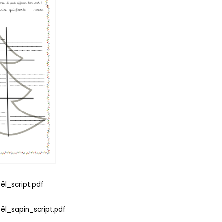
ël_script.pdf
ël_sapin_script.pdf