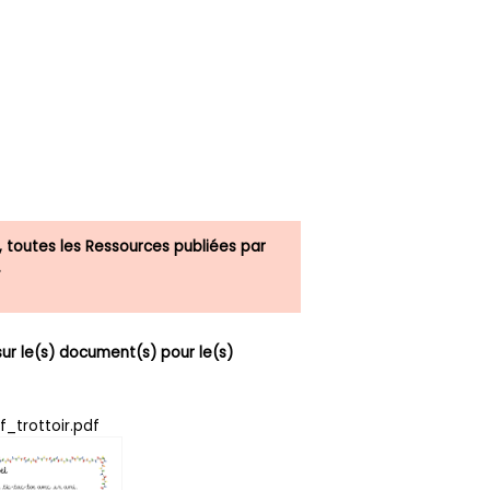
, toutes les Ressources publiées par
.
r le(s) document(s) pour le(s)
f_trottoir.pdf