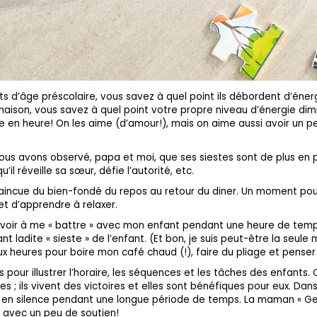
s d’âge préscolaire, vous savez à quel point ils débordent d’éner
maison, vous savez à quel point votre propre niveau d’énergie di
 en heure! On les aime (d’amour!), mais on aime aussi avoir un pe
 nous avons observé, papa et moi, que ses siestes sont de plus en 
’il réveille sa sœur, défie l’autorité, etc.
vaincue du bien-fondé du repos au retour du diner. Un moment pour
 et d’apprendre à relaxer.
 avoir à me « battre » avec mon enfant pendant une heure de temp
t ladite « sieste » de l’enfant. (Et bon, je suis peut-être la seule m
ux heures pour boire mon café chaud (!), faire du pliage et penser
s pour illustrer l’horaire, les séquences et les tâches des enfants.
es ; ils vivent des victoires et elles sont bénéfiques pour eux. Da
t en silence pendant une longue période de temps. La maman « G
, avec un peu de soutien!